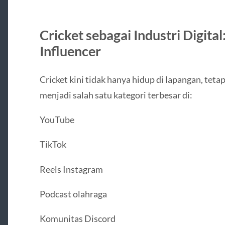
Cricket sebagai Industri Digita
Influencer
Cricket kini tidak hanya hidup di lapangan, tetapi
menjadi salah satu kategori terbesar di:
YouTube
TikTok
Reels Instagram
Podcast olahraga
Komunitas Discord