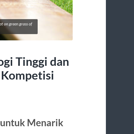
bat on green grass of
ogi Tinggi dan
 Kompetisi
 untuk Menarik