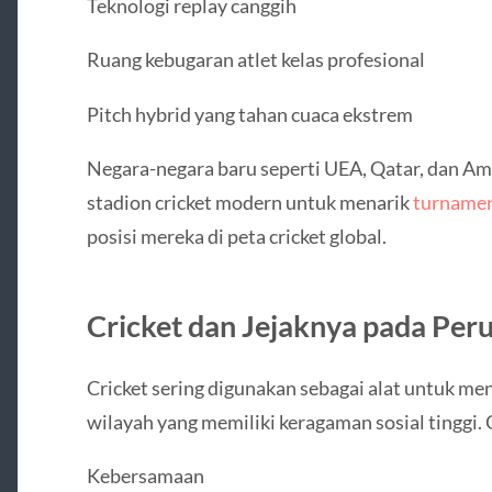
Teknologi replay canggih
Ruang kebugaran atlet kelas profesional
Pitch hybrid yang tahan cuaca ekstrem
Negara-negara baru seperti UEA, Qatar, dan A
stadion cricket modern untuk menarik
turnamen
posisi mereka di peta cricket global.
Cricket dan Jejaknya pada Per
Cricket sering digunakan sebagai alat untuk m
wilayah yang memiliki keragaman sosial tinggi.
Kebersamaan