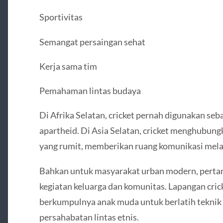
Sportivitas
Semangat persaingan sehat
Kerja sama tim
Pemahaman lintas budaya
Di Afrika Selatan, cricket pernah digunakan seba
apartheid. Di Asia Selatan, cricket menghubun
yang rumit, memberikan ruang komunikasi melal
Bahkan untuk masyarakat urban modern, pertan
kegiatan keluarga dan komunitas. Lapangan cric
berkumpulnya anak muda untuk berlatih teknik
persahabatan lintas etnis.