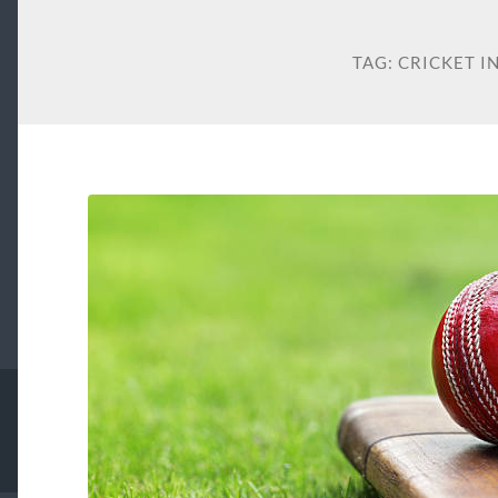
TAG:
CRICKET I