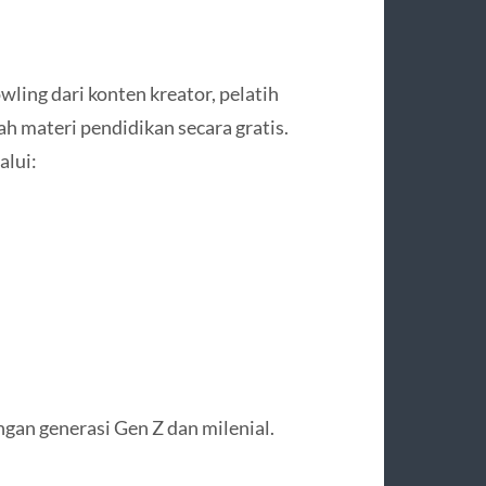
wling dari konten kreator, pelatih
h materi pendidikan secara gratis.
alui:
ngan generasi Gen Z dan milenial.