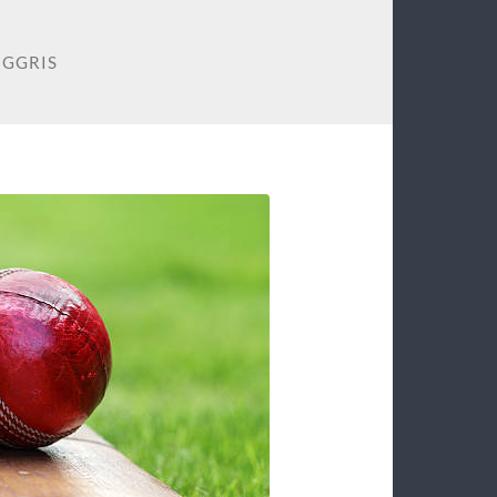
NGGRIS