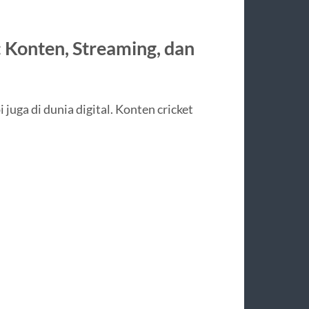
l: Konten, Streaming, dan
 juga di dunia digital. Konten cricket