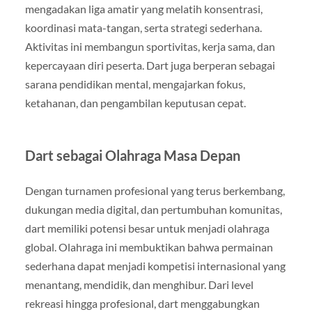
mengadakan liga amatir yang melatih konsentrasi,
koordinasi mata-tangan, serta strategi sederhana.
Aktivitas ini membangun sportivitas, kerja sama, dan
kepercayaan diri peserta. Dart juga berperan sebagai
sarana pendidikan mental, mengajarkan fokus,
ketahanan, dan pengambilan keputusan cepat.
Dart sebagai Olahraga Masa Depan
Dengan turnamen profesional yang terus berkembang,
dukungan media digital, dan pertumbuhan komunitas,
dart memiliki potensi besar untuk menjadi olahraga
global. Olahraga ini membuktikan bahwa permainan
sederhana dapat menjadi kompetisi internasional yang
menantang, mendidik, dan menghibur. Dari level
rekreasi hingga profesional, dart menggabungkan