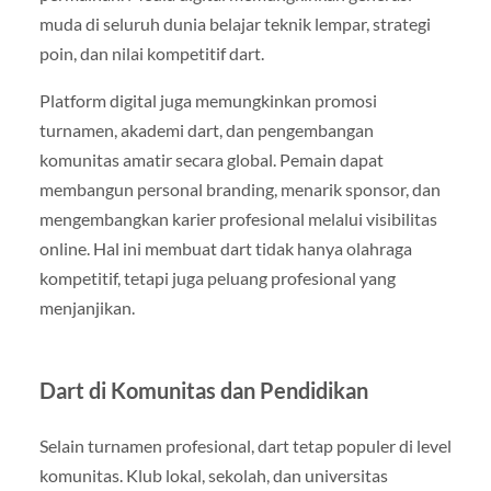
muda di seluruh dunia belajar teknik lempar, strategi
poin, dan nilai kompetitif dart.
Platform digital juga memungkinkan promosi
turnamen, akademi dart, dan pengembangan
komunitas amatir secara global. Pemain dapat
membangun personal branding, menarik sponsor, dan
mengembangkan karier profesional melalui visibilitas
online. Hal ini membuat dart tidak hanya olahraga
kompetitif, tetapi juga peluang profesional yang
menjanjikan.
Dart di Komunitas dan Pendidikan
Selain turnamen profesional, dart tetap populer di level
komunitas. Klub lokal, sekolah, dan universitas