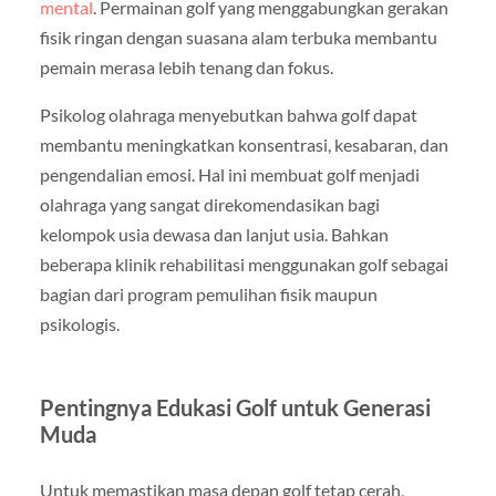
mental
. Permainan golf yang menggabungkan gerakan
fisik ringan dengan suasana alam terbuka membantu
pemain merasa lebih tenang dan fokus.
Psikolog olahraga menyebutkan bahwa golf dapat
membantu meningkatkan konsentrasi, kesabaran, dan
pengendalian emosi. Hal ini membuat golf menjadi
olahraga yang sangat direkomendasikan bagi
kelompok usia dewasa dan lanjut usia. Bahkan
beberapa klinik rehabilitasi menggunakan golf sebagai
bagian dari program pemulihan fisik maupun
psikologis.
Pentingnya Edukasi Golf untuk Generasi
Muda
Untuk memastikan masa depan golf tetap cerah,