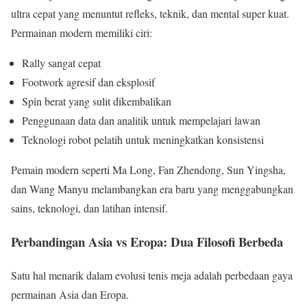
ultra cepat yang menuntut refleks, teknik, dan mental super kuat.
Permainan modern memiliki ciri:
Rally sangat cepat
Footwork agresif dan eksplosif
Spin berat yang sulit dikembalikan
Penggunaan data dan analitik untuk mempelajari lawan
Teknologi robot pelatih untuk meningkatkan konsistensi
Pemain modern seperti Ma Long, Fan Zhendong, Sun Yingsha,
dan Wang Manyu melambangkan era baru yang menggabungkan
sains, teknologi, dan latihan intensif.
Perbandingan Asia vs Eropa: Dua Filosofi Berbeda
Satu hal menarik dalam evolusi tenis meja adalah perbedaan gaya
permainan Asia dan Eropa.