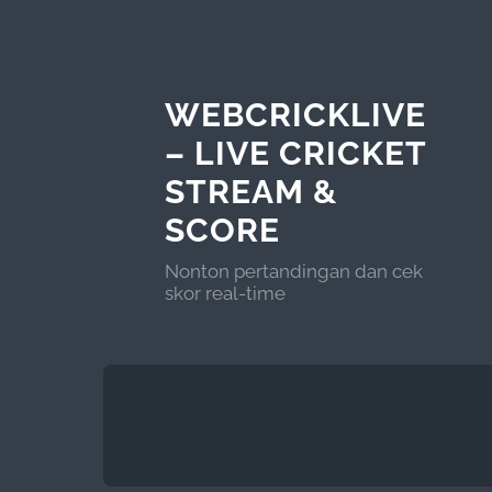
WEBCRICKLIVE
– LIVE CRICKET
STREAM &
SCORE
Nonton pertandingan dan cek
skor real-time