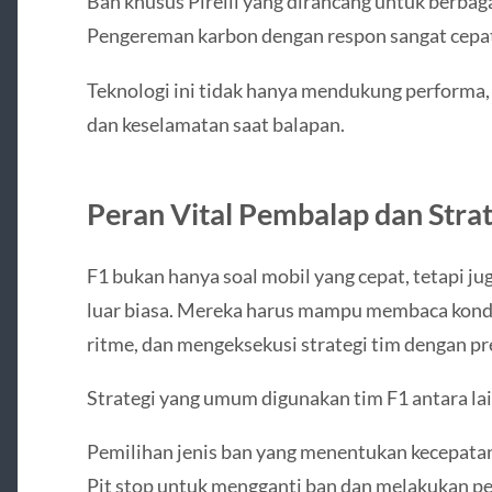
Ban khusus Pirelli yang dirancang untuk berbaga
Pengereman karbon dengan respon sangat cepa
Teknologi ini tidak hanya mendukung performa, 
dan keselamatan saat balapan.
Peran Vital Pembalap dan Stra
F1 bukan hanya soal mobil yang cepat, tetapi j
luar biasa. Mereka harus mampu membaca kondis
ritme, dan mengeksekusi strategi tim dengan pre
Strategi yang umum digunakan tim F1 antara lai
Pemilihan jenis ban yang menentukan kecepata
Pit stop untuk mengganti ban dan melakukan pe