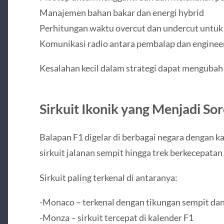
Manajemen bahan bakar dan energi hybrid
Perhitungan waktu overcut dan undercut untuk
Komunikasi radio antara pembalap dan enginee
Kesalahan kecil dalam strategi dapat mengubah h
Sirkuit Ikonik yang Menjadi So
Balapan F1 digelar di berbagai negara dengan ka
sirkuit jalanan sempit hingga trek berkecepatan 
Sirkuit paling terkenal di antaranya:
-Monaco – terkenal dengan tikungan sempit dan
-Monza – sirkuit tercepat di kalender F1