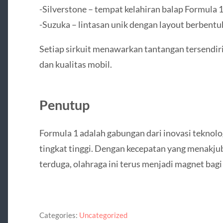
-Silverstone – tempat kelahiran balap Formula 
-Suzuka – lintasan unik dengan layout berbentu
Setiap sirkuit menawarkan tantangan tersend
dan kualitas mobil.
Penutup
Formula 1 adalah gabungan dari inovasi teknol
tingkat tinggi. Dengan kecepatan yang menakju
terduga, olahraga ini terus menjadi magnet bagi
Categories:
Uncategorized