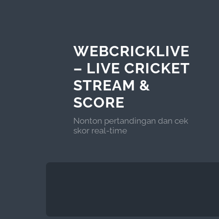
WEBCRICKLIVE
– LIVE CRICKET
STREAM &
SCORE
Nonton pertandingan dan cek
skor real-time