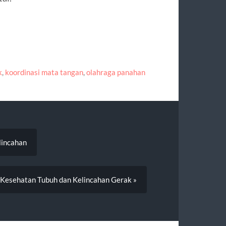
k
,
koordinasi mata tangan
,
olahraga panahan
lincahan
 Kesehatan Tubuh dan Kelincahan Gerak »