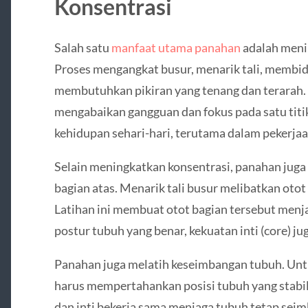
Konsentrasi
Salah satu
manfaat utama panahan
adalah meni
Proses mengangkat busur, menarik tali, membid
membutuhkan pikiran yang tenang dan terarah. 
mengabaikan gangguan dan fokus pada satu titik
kehidupan sehari-hari, terutama dalam pekerja
Selain meningkatkan konsentrasi, panahan ju
bagian atas. Menarik tali busur melibatkan otot
Latihan ini membuat otot bagian tersebut menja
postur tubuh yang benar, kekuatan inti (core) jug
Panahan juga melatih keseimbangan tubuh. Un
harus mempertahankan posisi tubuh yang stabil
dan inti bekerja sama menjaga tubuh tetap sei