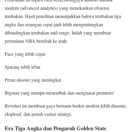
modern (advanced analytics) yang menekankan efisiensi
tembakan. Hasil penelitian menunjukkan bahwa tembakan tiga
angka dan serangan cepat jauh lebih menguntungkan
dibandingkan tembakan mid-range. Inilah yang membuat
permainan NBA berubah ke arah:
Pace yang lebih cepat
Spacing lebih lebar
Peran shooter yang meningkat
Bigman yang mampu menembak dan menguasai perimeter
Revolusi ini membuat gaya bermain basket modern lebih dinamis,
eksplosif, dan penuh variasi strategi.
Era Tiga Angka dan Pengaruh Golden State