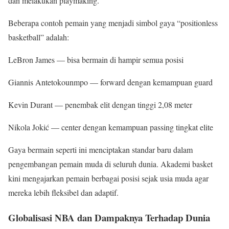
dan melakukan playmaking.
Beberapa contoh pemain yang menjadi simbol gaya “positionless
basketball” adalah:
LeBron James — bisa bermain di hampir semua posisi
Giannis Antetokounmpo — forward dengan kemampuan guard
Kevin Durant — penembak elit dengan tinggi 2,08 meter
Nikola Jokić — center dengan kemampuan passing tingkat elite
Gaya bermain seperti ini menciptakan standar baru dalam
pengembangan pemain muda di seluruh dunia. Akademi basket
kini mengajarkan pemain berbagai posisi sejak usia muda agar
mereka lebih fleksibel dan adaptif.
Globalisasi NBA dan Dampaknya Terhadap Dunia