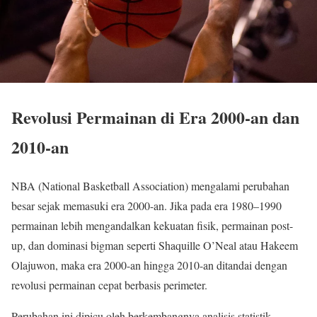
Revolusi Permainan di Era 2000-an dan
2010-an
NBA (National Basketball Association) mengalami perubahan
besar sejak memasuki era 2000-an. Jika pada era 1980–1990
permainan lebih mengandalkan kekuatan fisik, permainan post-
up, dan dominasi bigman seperti Shaquille O’Neal atau Hakeem
Olajuwon, maka era 2000-an hingga 2010-an ditandai dengan
revolusi permainan cepat berbasis perimeter.
Perubahan ini dipicu oleh berkembangnya analisis statistik