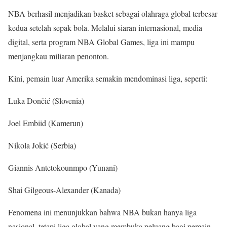
NBA berhasil menjadikan basket sebagai olahraga global terbesar
kedua setelah sepak bola. Melalui siaran internasional, media
digital, serta program NBA Global Games, liga ini mampu
menjangkau miliaran penonton.
Kini, pemain luar Amerika semakin mendominasi liga, seperti:
Luka Dončić (Slovenia)
Joel Embiid (Kamerun)
Nikola Jokić (Serbia)
Giannis Antetokounmpo (Yunani)
Shai Gilgeous-Alexander (Kanada)
Fenomena ini menunjukkan bahwa NBA bukan hanya liga
nasional, tetapi liga global yang membuka peluang bagi pemain