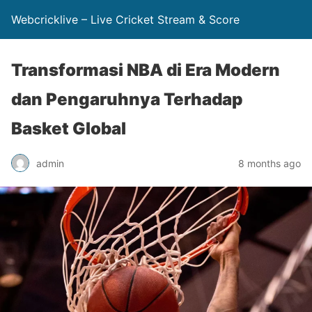
Webcricklive – Live Cricket Stream & Score
Transformasi NBA di Era Modern
dan Pengaruhnya Terhadap
Basket Global
admin
8 months ago