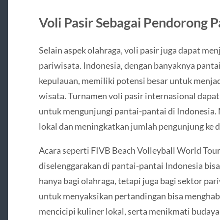
Voli Pasir Sebagai Pendorong P
Selain aspek olahraga, voli pasir juga dapat m
pariwisata. Indonesia, dengan banyaknya pantai
kepulauan, memiliki potensi besar untuk menjadi
wisata. Turnamen voli pasir internasional dapat
untuk mengunjungi pantai-pantai di Indonesi
lokal dan meningkatkan jumlah pengunjung ke de
Acara seperti FIVB Beach Volleyball World Tou
diselenggarakan di pantai-pantai Indonesia bi
hanya bagi olahraga, tetapi juga bagi sektor pa
untuk menyaksikan pertandingan bisa menghabis
mencicipi kuliner lokal, serta menikmati budaya