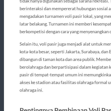
tidak hanya digunakan sebagai sarana rekreasi. 
berinteraksi dan mempererat hubungan sosial 
mengadakan turnamen voli pasir lokal, yang men
latar belakang. Turnamen ini memberi kesempa
berkompetisi dengan cara yang menyenangkan d
Selain itu, voli pasir juga menjadi alat untuk m
kota-kota besar, seperti Jakarta, Surabaya, dan 
dibangun di taman kota dan area publik. Memb
berolahraga dan berpartisipasi dalam kegiatan 
pasir di tempat-tempat umum ini memungkinkan
akses ke stadion atau fasilitas olahraga formal 
olahraga ini.
Pentingnya Pembinaan Voli Pasi