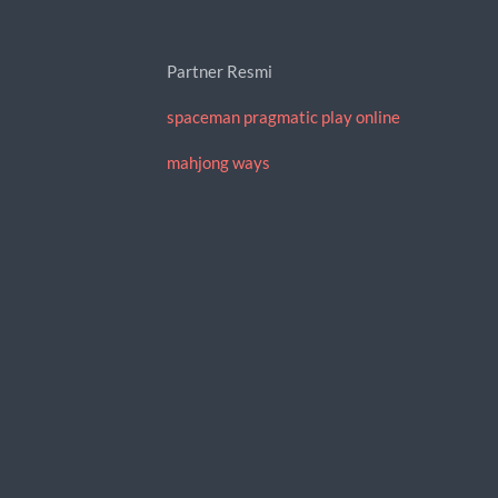
Partner Resmi
spaceman pragmatic play online
mahjong ways