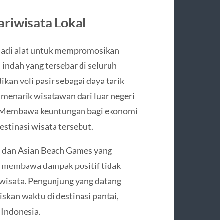
ariwisata Lokal
enjadi alat untuk mempromosikan
 indah yang tersebar di seluruh
kan voli pasir sebagai daya tarik
 menarik wisatawan dari luar negeri
a. Membawa keuntungan bagi ekonomi
stinasi wisata tersebut.
r dan Asian Beach Games yang
sa membawa dampak positif tidak
riwisata. Pengunjung yang datang
kan waktu di destinasi pantai,
 Indonesia.