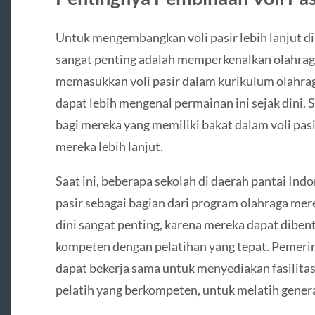
Untuk mengembangkan voli pasir lebih lanjut di
sangat penting adalah memperkenalkan olahraga 
memasukkan voli pasir dalam kurikulum olahrag
dapat lebih mengenal permainan ini sejak dini. S
bagi mereka yang memiliki bakat dalam voli pa
mereka lebih lanjut.
Saat ini, beberapa sekolah di daerah pantai Ind
pasir sebagai bagian dari program olahraga mer
dini sangat penting, karena mereka dapat diben
kompeten dengan pelatihan yang tepat. Pemeri
dapat bekerja sama untuk menyediakan fasilita
pelatih yang berkompeten, untuk melatih gener